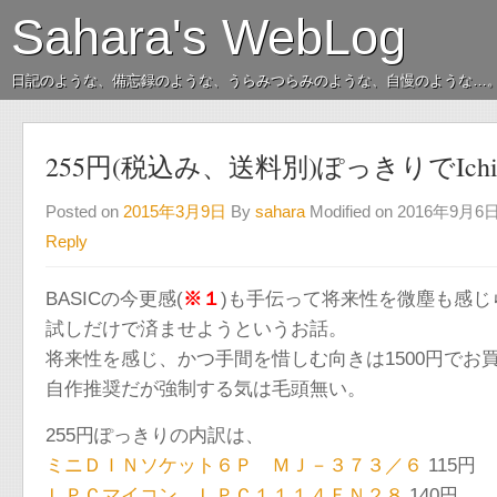
Sahara's WebLog
日記のような、備忘録のような、うらみつらみのような、自慢のような…
255円(税込み、送料別)ぽっきりでIch
Posted on
2015年3月9日
By
sahara
Modified on 2016年9月6
Reply
BASICの今更感(
※１
)も手伝って将来性を微塵も感じら
試しだけで済ませようというお話。
将来性を感じ、かつ手間を惜しむ向きは1500円でお
自作推奨だが強制する気は毛頭無い。
255円ぽっきりの内訳は、
ミニＤＩＮソケット６Ｐ ＭＪ－３７３／６
115円
ＬＰＣマイコン ＬＰＣ１１１４ＦＮ２８
140円