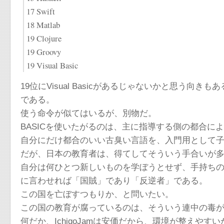
17 Swift
18 Matlab
19 Clojure
19 Groovy
19 Visual Basic
19位にVisual Basicがあるじゃないかと思う向きもあるか
である。
使う命令が似てはいるが、別物だ。
BASICを使いたがるのは、主に指導する側の都合に
自分にだけ都合のいい古臭い言語を、入門用として
だが、日本の教育者は、得てしてそういう手合いが
自分は何ひとつ新しいものを学ぼうとせず、手持ち
に言わせれば「国賊」であり「反逆者」である。
この国を亡ぼすつもりか、と問いたい。
この国の教育が腐っているのは、そういう連中の毒
何だか、IchigoJamは安価だから、環境が整えや