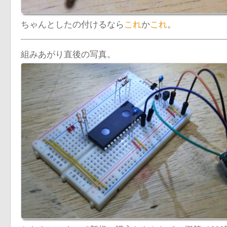
ちゃんとしたの付けるなら
これ
か
これ
。
組みあがり直後の写真。