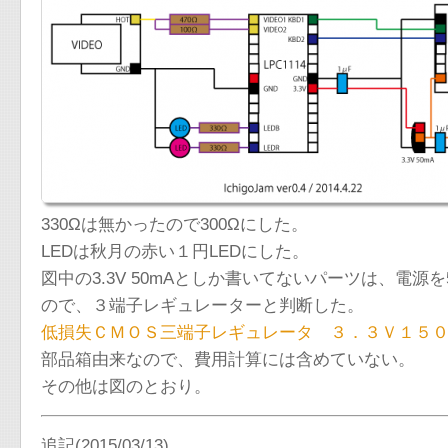
330Ωは無かったので300Ωにした。
LEDは秋月の赤い１円LEDにした。
図中の3.3V 50mAとしか書いてないパーツは、電源
ので、３端子レギュレーターと判断した。
低損失ＣＭＯＳ三端子レギュレータ ３．３Ｖ１５
部品箱由来なので、費用計算には含めていない。
その他は図のとおり。
追記(2015/03/13)