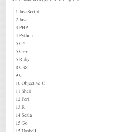
1 JavaScript
2 Java
3 PHP
4 Python
5 C#
5 C++
5 Ruby
8 CSS
9 C
10 Objective-C
11 Shell
12 Perl
13 R
14 Scala
15 Go
15 Haskell