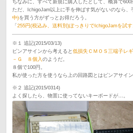
ちなみに、すべて新規に購入したとして、概算で600
ただ、IchigoJam以上に手を伸ばす気がないのなら
中)
を買う方がずっとお得だろう。
「
255円(税込み、送料別)ぽっきりでIchigoJamを
※１ 追記(2015/03/13)
ピンアサインから考えると
低損失ＣＭＯＳ三端子レ
－Ｇ ８個入
のようだ。
８個で100円。
私が使った方を使うなら上の回路図とはピンアサイ
※２ 追記(2015/0314)
よく探したら、物置に使ってないキーボードが…。