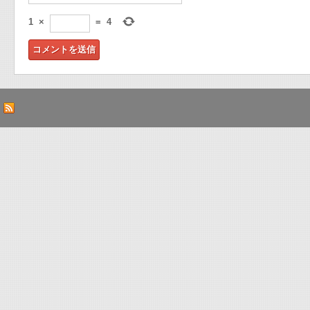
1
×
=
4