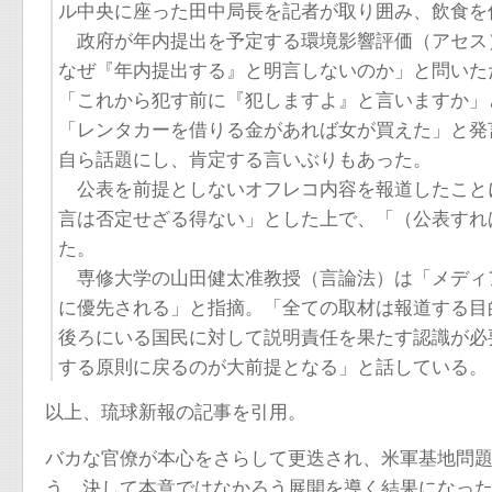
ル中央に座った田中局長を記者が取り囲み、飲食を
政府が年内提出を予定する環境影響評価（アセス
なぜ『年内提出する』と明言しないのか」と問いた
「これから犯す前に『犯しますよ』と言いますか」
「レンタカーを借りる金があれば女が買えた」と発
自ら話題にし、肯定する言いぶりもあった。
公表を前提としないオフレコ内容を報道したこと
言は否定せざる得ない」とした上で、「（公表すれ
た。
専修大学の山田健太准教授（言論法）は「メディ
に優先される」と指摘。「全ての取材は報道する目
後ろにいる国民に対して説明責任を果たす認識が必
する原則に戻るのが大前提となる」と話している。
以上、琉球新報の記事を引用。
バカな官僚が本心をさらして更迭され、米軍基地問
う、決して本意ではなかろう展開を導く結果になっ