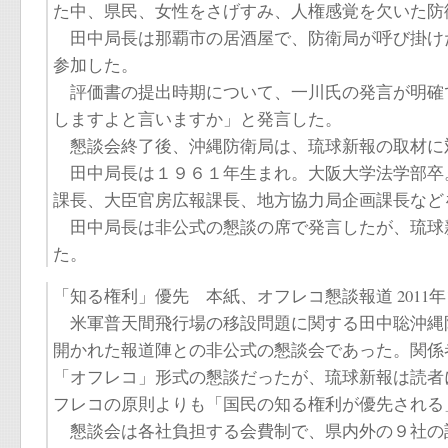
た中、県民、女性をさげすみ、人権感覚を欠いた防
田中局長は那覇市の居酒屋で、防衛局が呼び掛け
参加した。
評価書の提出時期について、一川氏の発言が明確
しますよと言いますか」と発言した。
懇談会終了後、沖縄防衛局は、琉球新報の取材に
田中局長は１９６１年生まれ。大阪大学法学部卒
課長、大臣官房広報課長、地方協力局企画課長など
田中局長は非公式の懇談の席で発言したが、琉球
た。
「知る権利」優先 本紙、オフレコ懇談報道 2011年1
米軍普天間飛行場の移設問題に関する田中聡沖縄
開かれた報道陣との非公式の懇談会であった。関係
「オフレコ」形式の懇談だったが、琉球新報は読者
フレコの原則よりも「国民の知る権利が優先される
懇談会は各社負担する会費制で、県内外の９社の