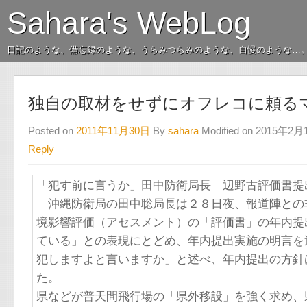
Sahara's WebLog
日記のような、備忘録のような、うらみつらみのような、自慢のような…
独自の取材をせずにオフレコに頼る
Posted on
2011年11月30日
By
sahara
Modified on 2015年2
Reply
「犯す前に言うか」田中防衛局長 辺野古評価書提出めぐ
沖縄防衛局の田中聡局長は２８日夜、報道陣との
境影響評価（アセスメント）の「評価書」の年内提
ている」との表現にとどめ、年内提出実施の明言を
犯しますよと言いますか」と述べ、年内提出の方針
た。
県などが普天間飛行場の「県外移設」を強く求め、