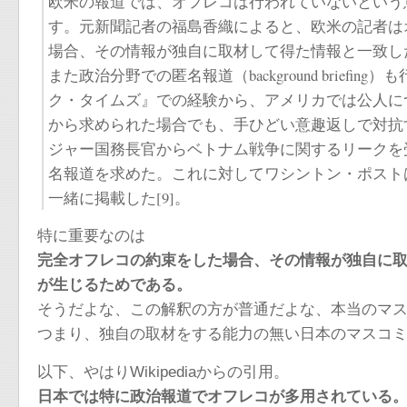
欧米の報道では、オフレコは行われていないという
す。元新聞記者の福島香織によると、欧米の記者は
場合、その情報が独自に取材して得た情報と一致した
また政治分野での匿名報道（background brie
ク・タイムズ』での経験から、アメリカでは公人につ
から求められた場合でも、手ひどい意趣返しで対抗す
ジャー国務長官からベトナム戦争に関するリークを
名報道を求めた。これに対してワシントン・ポスト
一緒に掲載した[9]。
特に重要なのは
完全オフレコの約束をした場合、その情報が独自に
が生じるためである。
そうだよな、この解釈の方が普通だよな、本当のマ
つまり、独自の取材をする能力の無い日本のマスコ
以下、やはりWikipediaからの引用。
日本では特に政治報道でオフレコが多用されている