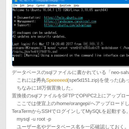
データベースのsqlファイルに書かれている「neo-sahar
これには
秀丸
Speeeeed
(spe5d151.zip)を使っ
ちなみに18万個置換した。
置換後のsqlファイルをSFTPでOPiPC2上にアップ
ここでは便宜上の/home/orangepi/へアップロー
TeraTermからSSHでログインしてMySQLを起動する
mysql -u root -p
ユーザー名やデータベース名を一応確認しておく