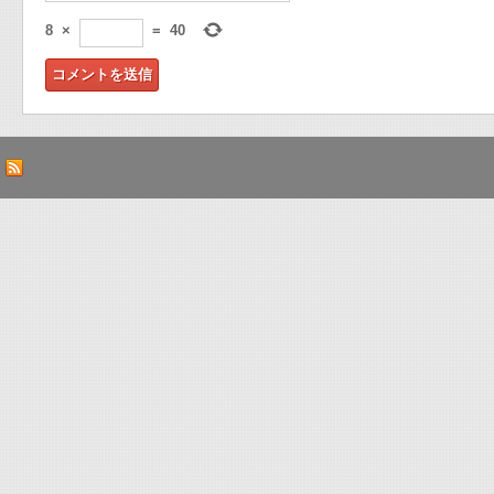
8
×
=
40