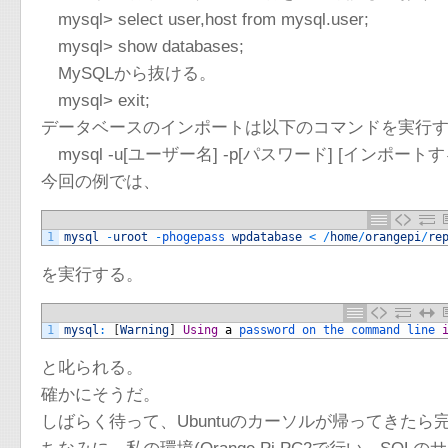
mysql> select user,host from mysql.user;
mysql> show databases;
MySQLから抜ける。
mysql> exit;
データベースのインポートは以下のコマンドを実行
mysql -u[ユーザー名] -p[パスワード] [インポ
今回の例では、
1
mysql
-
uroot
-
phogepass 
wpdatabase
<
/
home
/
orangepi
/
re
を実行する。
1
mysql
:
[
Warning
]
Using
a
password 
on 
the 
command 
line 
と叱られる。
確かにそうだ。
しばらく待って、Ubuntuのカーソルが帰ってきたら