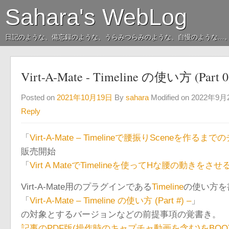
Sahara's WebLog
日記のような、備忘録のような、うらみつらみのような、自慢のような…
Virt-A-Mate - Timeline の使い方 (Part 0)
Posted on
2021年10月19日
By
sahara
Modified on 2022年9
Reply
「
Virt-A-Mate – Timelineで腰振りSceneを作
販売開始
「
Virt A MateでTimelineを使ってHな腰の動きを
Virt-A-Mate用のプラグインである
Timeline
の使い方を
「
Virt-A-Mate – Timeline の使い方 (Part #) –
」
の対象とするバージョンなどの前提事項の覚書き。
記事のPDF版(操作時のキャプチャ動画を含む)をBOO