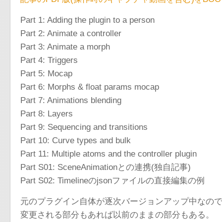
Part 1: Adding the plugin to a person
Part 2: Animate a controller
Part 3: Animate a morph
Part 4: Triggers
Part 5: Mocap
Part 6: Morphs & float params mocap
Part 7: Animations blending
Part 8: Layers
Part 9: Sequencing and transitions
Part 10: Curve types and bulk
Part 11: Multiple atoms and the controller plugin
Part S01: SceneAnimationとの連携(独自記事)
Part S02: Timelineのjsonファイルの直接編集の例
元のプラグイン自体が逐次バージョンアップ中なの
変更される部分もあれば以前のままの部分もある。