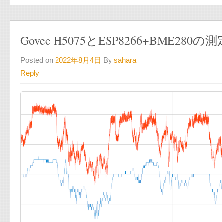
Govee H5075とESP8266+BME28
Posted on
2022年8月4日
By
sahara
Reply