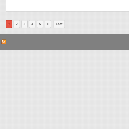
1
2
3
4
5
»
Last