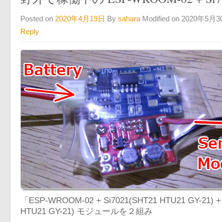
Posted on
2020年4月19日
By
sahara
Modified on 2020年5月
Reply
「ESP-WROOM-02 + Si7021(SHT21 HTU21 GY-21) +
HTU21 GY-21) モジュールを２組み