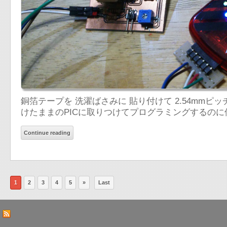
銅箔テープを 洗濯ばさみに 貼り付けて 2.54mmピ
けたままのPICに取りつけてプログラミングするのに
Continue reading
1
2
3
4
5
»
Last