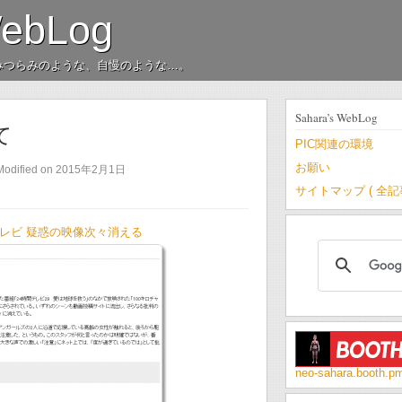
WebLog
みつらみのような、自慢のような…。
Sahara’s WebLog
て
PIC関連の環境
お願い
Modified on 2015年2月1日
サイトマップ ( 全
時間テレビ 疑惑の映像次々消える
neo-sahara.booth.p