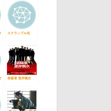
タ
スクランブル化
け
容疑者 室井慎次