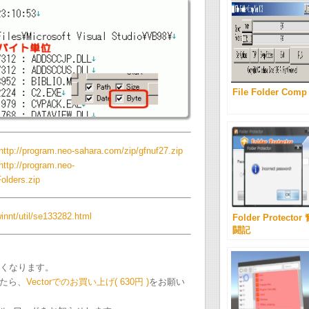
File Folder Comp
ogram.neo-sahara.com/zip/gfnuf27.zip
/program.neo-
olders.zip
winnt/util/se133282.html
Folder Protector
闘記
なくなります。
たら、
Vectorでのお買い上げ( 630円 )
をお願い