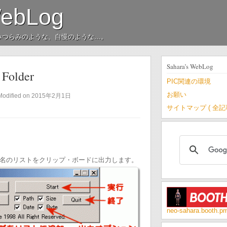
WebLog
みつらみのような、自慢のような…。
Sahara’s WebLog
 Folder
PIC関連の環境
お願い
Modified on 2015年2月1日
サイトマップ ( 全
名のリストをクリップ・ボードに出力します。
neo-sahara.booth.p