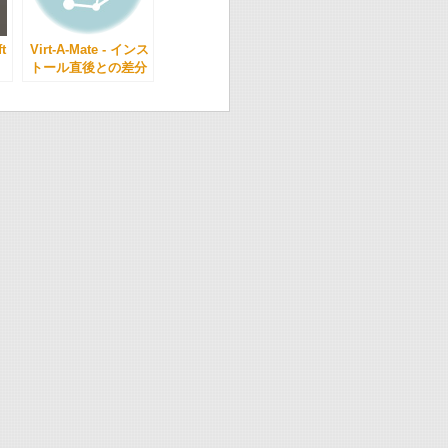
t
Virt-A-Mate - インス
トール直後との差分
を作ったら14GBあ
った。 -