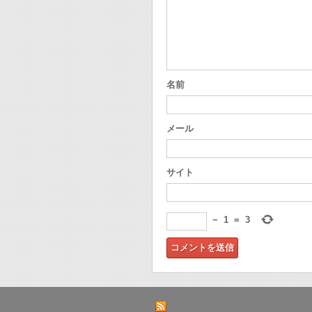
名前
メール
サイト
−
1
=
3