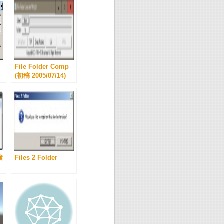
File Folder Comp
(初稿 2005/07/14)
 奮
Files 2 Folder