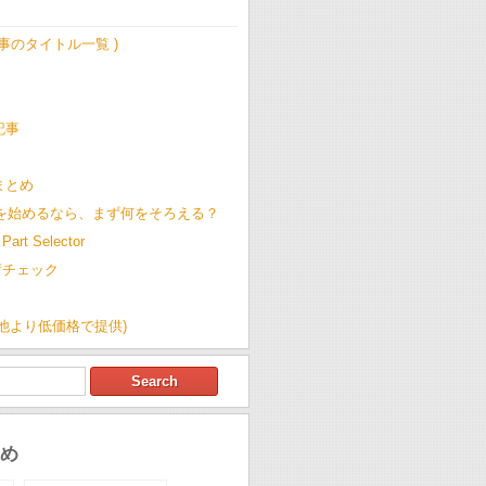
記事のタイトル一覧 )
記事
t まとめ
Cを始めるなら、まず何をそろえる？
Part Selector
荷チェック
(他より低価格で提供)
め