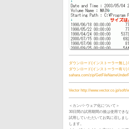
ダウンロード(インストーラー無し) http://pr
ダウンロード(インストーラー有り) http:/
sahara.com/zip/GetFileNameUnderF
Vector http://www.vector.co.jp/soft/
＜カンパ･ウェア化について＞
30日間の試用期間の後は使用でき
試用していただいてお気に召しまし
します。