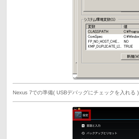
Nexus 7での準備( USBデバッグにチェックを入れる )