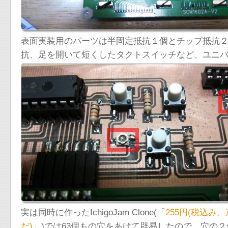
表面実装用のパーツは半固定抵抗１個とチップ抵抗
抗、足を開いて短くしたタクトスイッチなど、ユニ
実は同時に作ったIchigoJam Clone(「
255円(税込み
だ)
」)では63個もの穴をあけて辟易したので、穴の