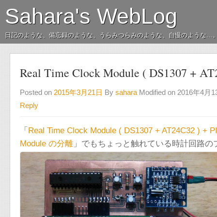
Sahara's WebLog
日記のような、備忘録のような、うらみつらみのような、自慢のような…
Real Time Clock Module ( DS1307
Posted on
2015年3月21日
By
sahara
Modified on 2016年4月
Reply
「
Real Time Clock Module ( DS1307 + AT24C32 ) + 
Module の分離
」でもちょっと触れている時計回路の