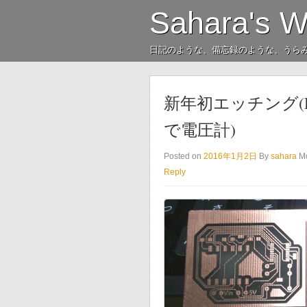
Sahara's 
日記のような、備忘録のような、うら
新年初エッチング(PIC16
で電圧計)
Posted on
2016年1月2日
By
sahara
M
Reply