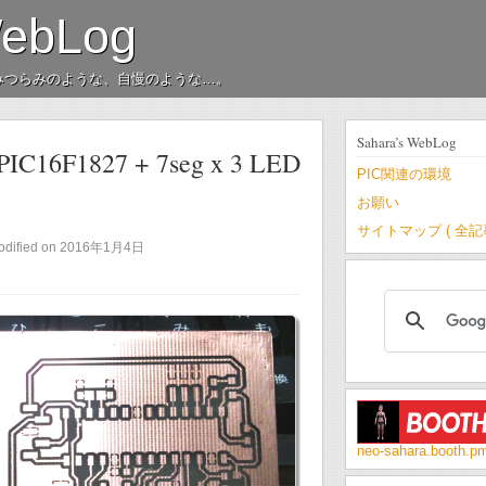
WebLog
みつらみのような、自慢のような…。
Sahara’s WebLog
F1827 + 7seg x 3 LED
PIC関連の環境
お願い
サイトマップ ( 全
odified on 2016年1月4日
neo-sahara.booth.p