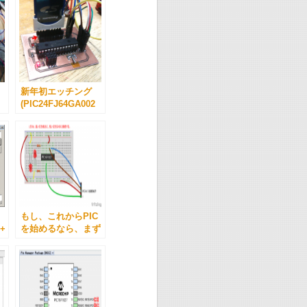
新年初エッチング
(PIC24FJ64GA002
with FatFs + SD
Card でデータロガ
ー)
もし、これからPIC
 +
を始めるなら、まず
何をそろえる？(作
例 PIC16F1827
XC8)