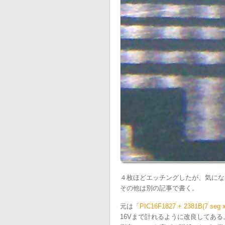
４枚ほどエッチングしたが、気にな
その他は別の記事で書く。
元は「
PIC16F1827 + 2381B(7 se
16Vまで計れるように改良してある