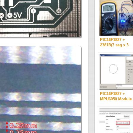
PIC16F1827 +
2381B(7 seg x 3
LED) で電圧計
PIC16F1827 +
MPU6050 Module
VB6