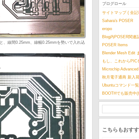
ブログロール
サイトマップ ( 全
Sahara's POSER
eropo
Blog内POSER関連
、線間0.25mm、線幅0.25mmを勢いで入れ込
POSER Items
Blender Mesh Edi
もし、これからPI
Microchip Advanced 
秋月電子通商 新入
Ubuntuコマンド一覧
BOOTHでも販売中
こちらもおすす