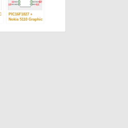
C
PIC16F1827 +
Nokia 5110 Graphic
LCD (PCD8544)