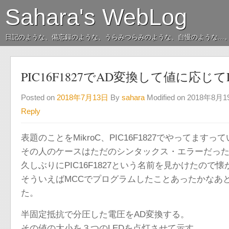
Sahara's WebLog
日記のような、備忘録のような、うらみつらみのような、自慢のような…
PIC16F1827でAD変換して値に応じて
Posted on
2018年7月13日
By
sahara
Modified on 2018年8月
Reply
表題のことをMikroC、PIC16F1827でやってま
その人のケースはただのシンタックス・エラーだっ
久しぶりにPIC16F1827という名前を見かけたので
そういえばMCCでプログラムしたことあったかなあ
た。
半固定抵抗で分圧した電圧をAD変換する。
その値の大小を３つのLEDを点灯させて示す。