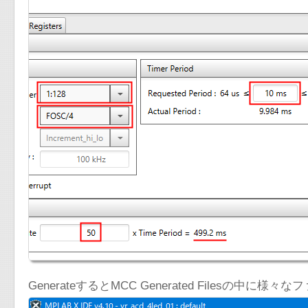
GenerateするとMCC Generated Filesの中