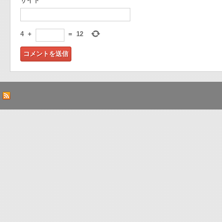
サイト
4
+
=
12