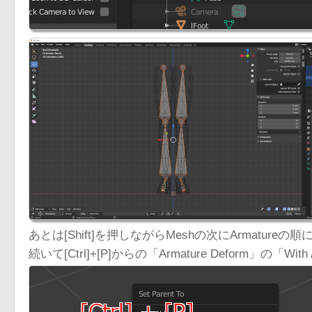
あとは[Shift]を押しながらMeshの次にArmatur
続いて[Ctrl]+[P]からの「Armature Deform」の「Wit