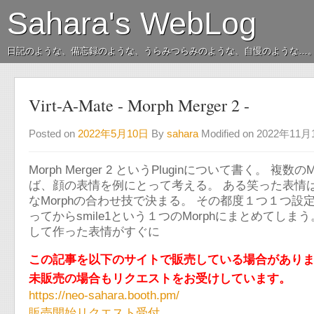
Sahara's WebLog
日記のような、備忘録のような、うらみつらみのような、自慢のような…
Virt-A-Mate - Morph Merger 2 -
Posted on
2022年5月10日
By
sahara
Modified on 2022年11
Morph Merger 2 というPluginについて書く。 複数
ば、顔の表情を例にとって考える。 ある笑った表情
なMorphの合わせ技で決まる。 その都度１つ１つ設
ってからsmile1という１つのMorphにまとめてしま
して作った表情がすぐに
この記事を以下のサイトで販売している場合があり
未販売の場合もリクエストをお受けしています。
https://neo-sahara.booth.pm/
販売開始リクエスト受付