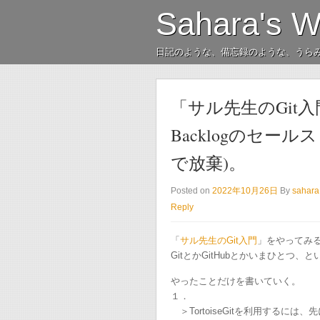
Sahara's 
日記のような、備忘録のような、うら
「サル先生のGit
Backlogのセー
で放棄)。
Posted on
2022年10月26日
By
sahara
Reply
「
サル先生のGit入門
」をやってみ
GitとかGitHubとかいまひとつ
やったことだけを書いていく。
１．
＞TortoiseGitを利用するには