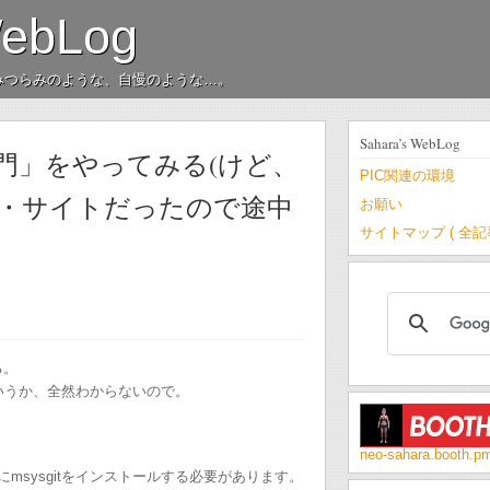
WebLog
みつらみのような、自慢のような…。
Sahara’s WebLog
入門」をやってみる(けど、
PIC関連の環境
ルス・サイトだったので途中
お願い
サイトマップ ( 全
る。
、というか、全然わからないので。
neo-sahara.booth.p
、先にmsysgitをインストールする必要があります。