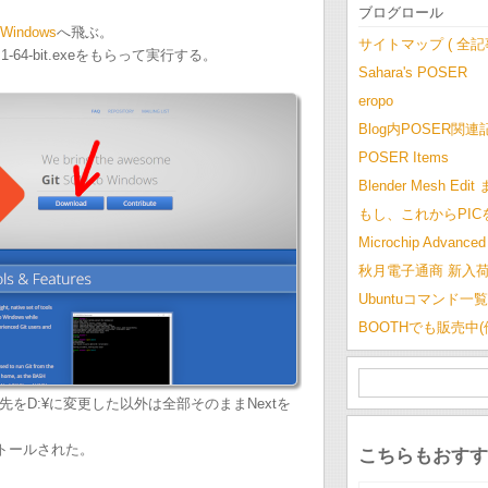
ブログロール
r Windows
へ飛ぶ。
サイトマップ ( 全
.1-64-bit.exeをもらって実行する。
Sahara's POSER
eropo
Blog内POSER関連
POSER Items
Blender Mesh Edi
もし、これからPI
Microchip Advanced 
秋月電子通商 新入
Ubuntuコマンド一覧
BOOTHでも販売中
D:¥に変更した以外は全部そのままNextを
インストールされた。
こちらもおすす