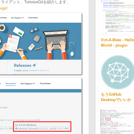
アント、TortoiseGitを紹介します。
egit/
Virt-A-Mate - Hell
World - plugin
basics 1 をやっ
る。 - その２
もうGitHub
Desktopでいいか
ら。