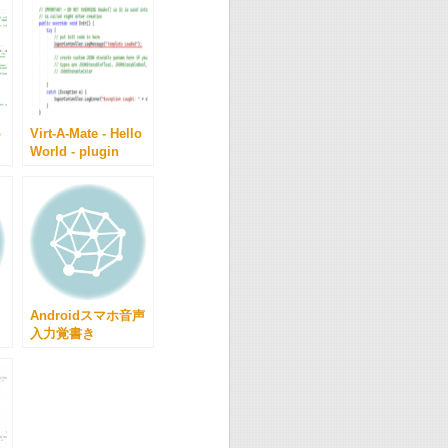
o
Virt-A-Mate - Hello
World - plugin
てみ
basics 1 をやってみ
る。 - その１
Androidスマホ音声
入力覚書き