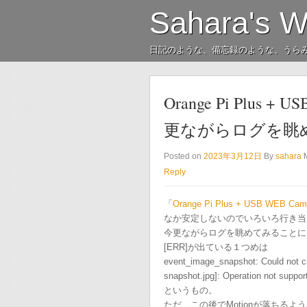
Sahara's 
日記のような、備忘録のような、うら
Orange Pi Plus + 
更ながらログを眺
Posted on
2023年3月12日
By
sahara
Reply
「
Orange Pi Plus + USB WEB
なか安定しないのでいろいろ行き当
今更ながらログを眺めてみることに
[ERR]が出ている１つめは
event_image_snapshot: Could not c
snapshot.jpg]: Operation not suppor
というもの。
ただ、この後でMotionが落ちる