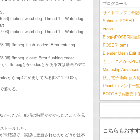
ブログロール
ちる。
サイトマップ ( 全
:26:53] motion_watchdog: Thread 1 – Watchdog
Sahara's POSER
art
eropo
:27:03] motion_watchdog: Thread 1 – Watchdog
Blog内POSER関連
28:08] ffmpeg_flush_codec: Error entering
POSER Items
Blender Mesh Edi
28:08] ffmpeg_close: Error flushing codec
もし、これからPI
いが、ffmpegとかcodecとかある方は動画のデコ
Microchip Advanced 
らmp4に変更してみる(03/11 20:03)。
秋月電子通商 新入
Ubuntuコマンド一覧
で落ちる。
BOOTHでも販売中
なかったが、結構の時間がかかったところを見
インストールした。
こちらもおすす
が未確認で、実際に更新されたのかどうかは不