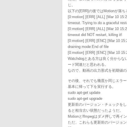
じ。
以下の[ERR]の後ではMotionが落
[0:motion] [ERR] [ALL] [Mar 10 15
timeout. Trying to do a graceful rest
[0:motion] [ERR] [ALL] [Mar 10 15
timeout did NOT restart, killing it!
[0:motion] [ERR] [ENC] [Mar 10 15:
draining mode:End of file
[0:motion] [ERR] [ENC] [Mar 10 15:
Watchdogとある方は良く分からな
ード関連だと思われる。
なので、動画の出力形式を初期値のmkvか
その後、それでも幾度か同じエラー
基本に帰って下を実行する。
sudo apt-get update
sudo apt-get upgrade
更新前のバージョン・チェックをし
ると相当古い状態だったようだ。
Motionとffmpegはダメ押しで再
ただ、これらも更新前のバージョン