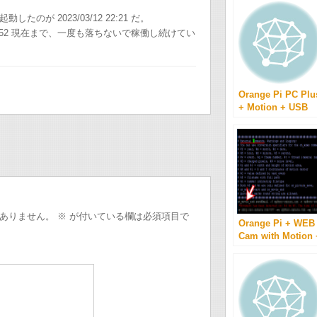
たのが 2023/03/12 22:21 だ。
03/14 08:52 現在まで、一度も落ちないで稼働し続けてい
Orange Pi PC Plu
+ Motion + USB
Web Camがそこそ
こ安定して稼働中
ありません。
※
が付いている欄は必須項目で
Orange Pi + WEB
Cam with Motion 
SendEmail で動体
検知したらメール
動画を送る。