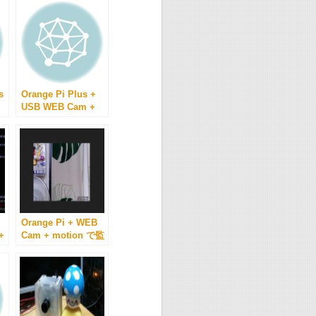
s
Orange Pi Plus +
USB WEB Cam +
Motion を連続稼働
させてみる。
Orange Pi + WEB
+
Cam + motion で監
視カメラっぽい物を
で
組む。