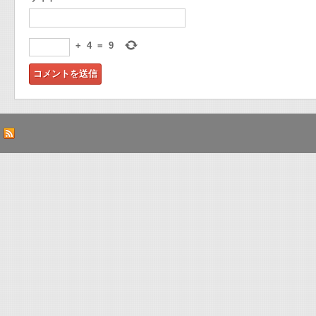
+
4
=
9