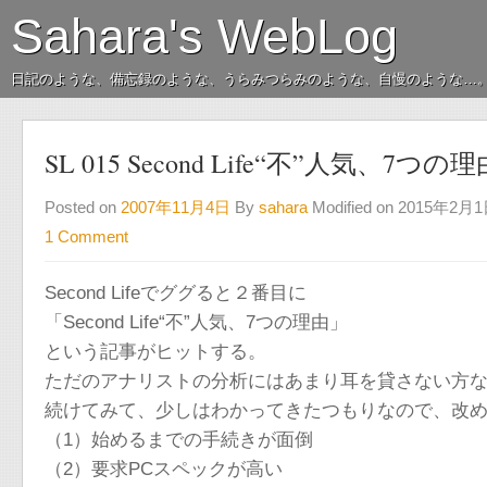
Sahara's WebLog
日記のような、備忘録のような、うらみつらみのような、自慢のような…
SL 015 Second Life“不”人気、7つの理
Posted on
2007年11月4日
By
sahara
Modified on 2015年2月
1 Comment
Second Lifeでググると２番目に
「Second Life“不”人気、7つの理由」
という記事がヒットする。
ただのアナリストの分析にはあまり耳を貸さない方なので
続けてみて、少しはわかってきたつもりなので、改
（1）始めるまでの手続きが面倒
（2）要求PCスペックが高い