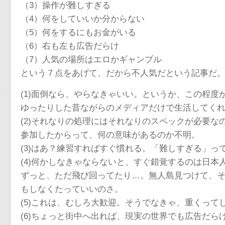
（3）操作が難しすぎる
（4）何をしていいか分からない
（5）何をするにもお金がいる
（6）右も左も広告だらけ
（7）人気の場所はエロかギャンブル
という７点をあげて、だから不人気だという記事だ
(1)面倒なら、やらなきゃいい。というか、この程度
ゆったりした昔ながらのメディアだけで生活してく
(2)それなりの処理にはそれなりのスペックが必要
参加したからって、何の意味があるのか不明。
(3)はあ？練習すればすぐ慣れる。「難しすぎる」っ
(4)何かしなきゃならないと、すぐ錯覚するのは日
ずっと、ただ飛び回ってたり…。無人島見つけて、
もしなくたっていいのさ。
(5)これは、むしろ大歓迎。そうでなきゃ、重くって
(6)ちょっと街中へ出れば、現実の世界でも広告だらけで