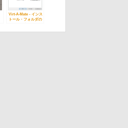
Virt-A-Mate - インス
トール・フォルダの
サイズを大きくして
いるもの -