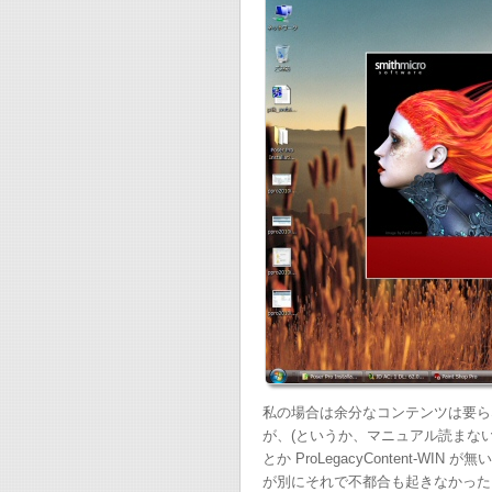
私の場合は余分なコンテンツは要ら
が、(というか、マニュアル読まないから。)途
とか ProLegacyContent-
が別にそれで不都合も起きなかった