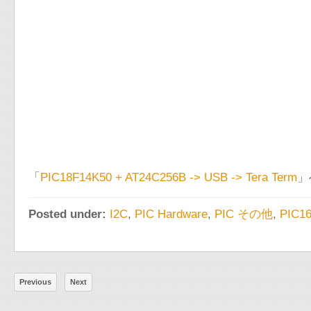
「
PIC18F14K50 + AT24C256B -> USB -> Tera Term
」
Posted under:
I2C
,
PIC Hardware
,
PIC その他
,
PIC1
Previous
Next