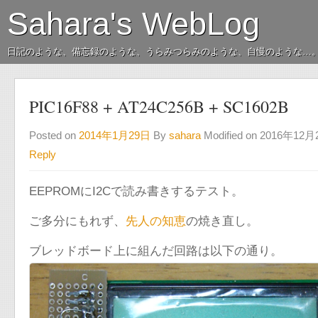
Sahara's WebLog
日記のような、備忘録のような、うらみつらみのような、自慢のような…
PIC16F88 + AT24C256B + SC1602B
Posted on
2014年1月29日
By
sahara
Modified on 2016年12
Reply
EEPROMにI2Cで読み書きするテスト。
ご多分にもれず、
先人の知恵
の焼き直し。
ブレッドボード上に組んだ回路は以下の通り。