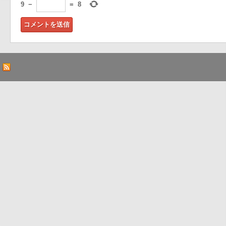
9
−
=
8