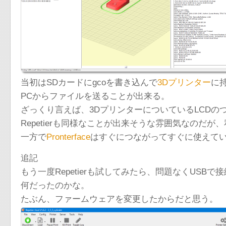
当初はSDカードにgcoを書き込んで
3Dプリンター
に
PCからファイルを送ることが出来る。
ざっくり言えば、3DプリンターについているLCDの
Repetierも同様なことが出来そうな雰囲気なのだ
一方で
Pronterface
はすぐにつながってすぐに使えて
追記
もう一度Repetierも試してみたら、問題なくUSB
何だったのかな。
たぶん、ファームウェアを変更したからだと思う。