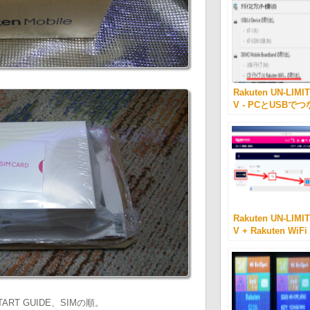
Rakuten UN-LIMIT
V - PCとUSBでつ
ぐ -
Rakuten UN-LIMIT
V + Rakuten WiFi
Pocket + BAND3
固定
、START GUIDE、SIMの順。