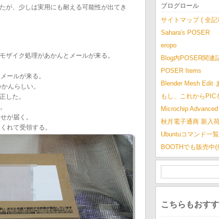
ブログロール
たが、少しは実用にも耐える可能性が出てき
サイトマップ ( 全
Sahara's POSER
eropo
ザイク処理があかんとメールが来る。
Blog内POSER関連
POSER Items
とメールが来る。
Blender Mesh Edi
かんらしい。
もし、これからPI
正した。
。
Microchip Advanced 
らせが届く。
秋月電子通商 新入
てくれて受領する。
Ubuntuコマンド一覧
BOOTHでも販売中
こちらもおすす