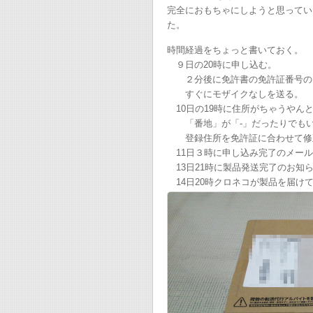
完全におもちゃにしようと思ってい
た。
時間経過をちょっと書いておく。
９日の20時に申し込む。
２分後に免許書の免許証番号のモ
すぐにモザイクなしを送る。
10日の19時に住所がちゃうやん
「番地」が「-」だったりでもい
登録住所を免許証に合わせて修
11日３時に申し込み完了のメール
13日21時に製品発送完了のお知
14日20時クロネコが製品を届け