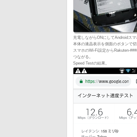
充電しながらONにしてAndroid
本体の液晶表示を側面のボタンで切
スマホのWi-Fi設定からRakute
つながる。
Speed Testの結果。