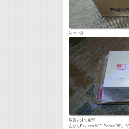
箱の中身
広告以外の全部
左からRakuten WiFi Pocket(黒)