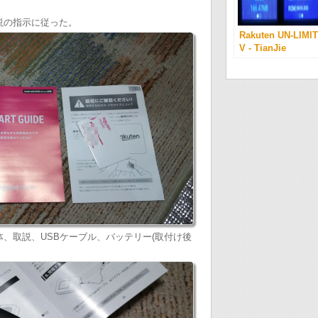
。
中の取説の指示に従った。
Rakuten UN-LIMIT
V - TianJie
CPE903-1 でつな
るか試してみる。 
箱の中に本体、取説、USBケーブル、バッテリー(取付け後