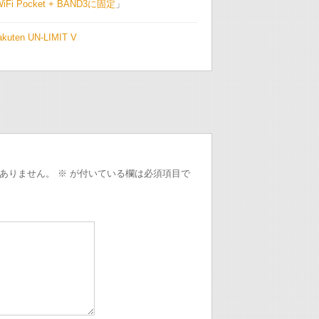
n WiFi Pocket + BAND3に固定
」
akuten UN-LIMIT V
ありません。
※
が付いている欄は必須項目で