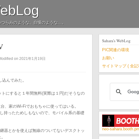
WebLog
みつらみのような、自慢のような…。
Sahara’s WebLog
V
PIC関連の環境
お願い
Modified on 2021年1月19日
サイトマップ ( 全
のを申し込んでみた。
いうのをセットにすると１年間無料(実際は１円)だそうなの
を数台、家のWi-Fiでおもちゃに使ってはいる。
し持ったためしもないので、モバイル系の基礎
neo-sahara.booth.p
中継器とかを使えば無線のついてないデスクトッ
た。