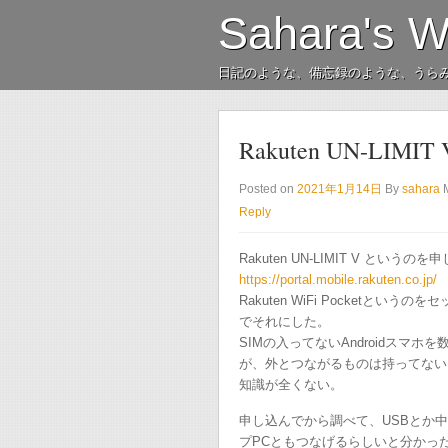
Sahara's 
日記のような、備忘録のような、うら
Rakuten UN-LIMIT 
Posted on
2021年1月14日
By
sahara
Reply
Rakuten UN-LIMIT V という
https://portal.mobile.rakuten.co.jp/
Rakuten WiFi Pocketと
でそれにした。
SIMの入ってないAndroidスマホ
が、外とつながるものは持ってない
知識が全くない。
申し込んでから調べて、USBとか
プPCともつなげるらしいと分かっ