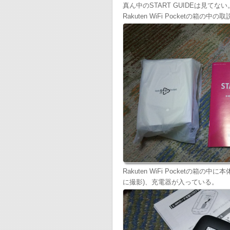
真ん中のSTART GUIDEは見てない
Rakuten WiFi Pocketの箱の
Rakuten WiFi Pocketの
に撮影)、充電器が入っている。