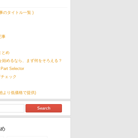
記事のタイトル一覧 )
記事
t まとめ
Cを始めるなら、まず何をそろえる？
Part Selector
荷チェック
(他より低価格で提供)
め