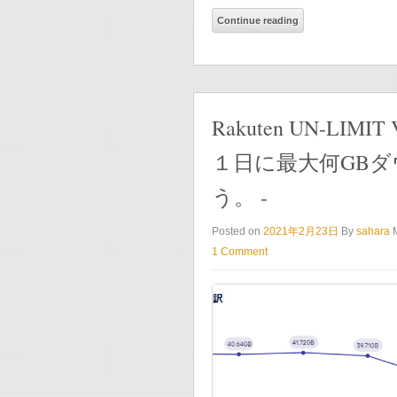
Continue reading
Rakuten UN-LIMIT V
１日に最大何GB
う。 -
Posted on
2021年2月23日
By
sahara
1 Comment