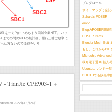
ブログロール
サイトマップ ( 全
Sahara's POSER
eropo
Blog内POSER関連
SLを一方的に止めちまう国賊企業NTT。 パソ
POSER Items
DSLまでの間のNTTの無計画、悪行三昧は枚挙に
Blender Mesh Edi
ても仕方ないので後継をいろ
もし、これからPI
Microchip Advanced 
秋月電子通商 新入
Ubuntuコマンド一覧
BOOTHでも販売中
 - TianJie CPE903-1 +
odified on 2022年12月24日