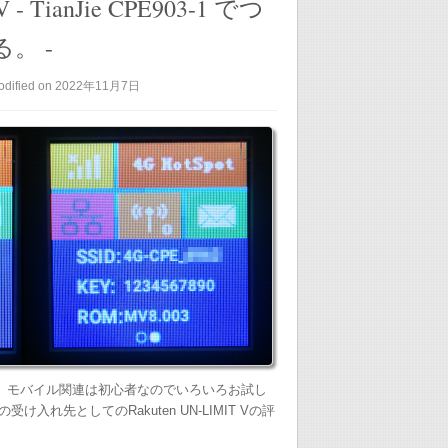
V - TianJie CPE903-1 でつ
。 -
odified on 2022年11月7日
い始めた。 モバイル関連は初心者なのでいろいろお試し
け入れ先としてのRakuten UN-LIMIT Vの評