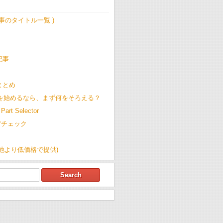
記事のタイトル一覧 )
記事
t まとめ
Cを始めるなら、まず何をそろえる？
Part Selector
荷チェック
(他より低価格で提供)