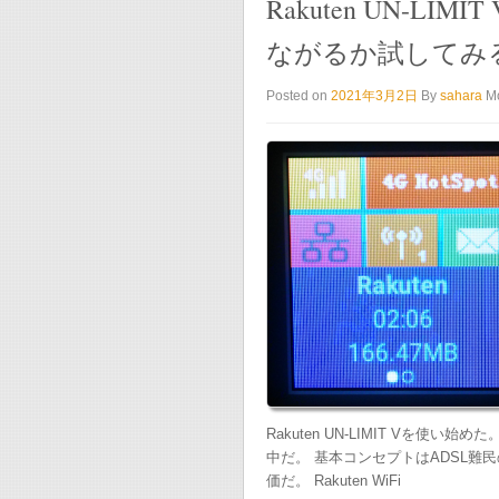
Rakuten UN-LIMIT 
ながるか試してみる
Posted on
2021年3月2日
By
sahara
M
Rakuten UN-LIMIT Vを使
中だ。 基本コンセプトはADSL難民の受
価だ。 Rakuten WiFi