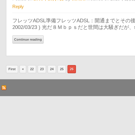
Reply
フレッツADSL準備フレッツADSL：開通までとその後 ( パ
2002/03/23 ) 光だ８Ｍｂｐｓだと世間は大騒ぎだ
Continue reading
First
«
22
23
24
25
26