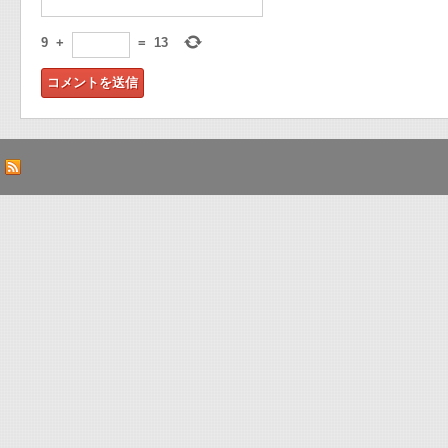
9
+
=
13