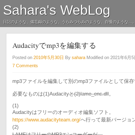
Sahara's WebLog
日記のような、備忘録のような、うらみつらみのような、自慢のような…
Audacityでmp3を編集する
Posted on
2010年5月30日
By
sahara
Modified on 2021年6月
7 Comments
mp3ファイルを編集して別のmp3ファイルとして保
必要なものは(1)Audacity
と(2)lame_enc.dll
。
(1)
Audacityはフリーのオーディオ編集ソフト。
https://www.audacityteam.org/
へ行って最新バージョ
(2)
LAMEはフリーのMP3エンコーダーだ。