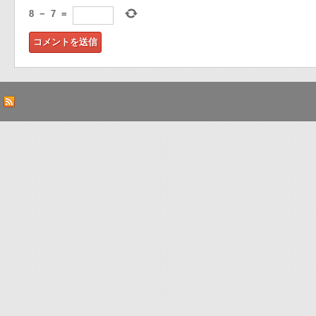
8
−
7
=