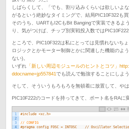
しばらくして、「でも、割り込みくらいは欲しいよな」
がるという絶妙なタイミングで、結局PIC10F322も
そのうち、UARTもI2CもBit Bangingで実装でき
り、気がつけば、チップ別実戦投入数ではPIC10F2
ところで、PIC10F322は私にとっては見慣れないち
ロジックとかモーター制御とかに関連した機能のよう
ない)。
いずれ
「新しい周辺モジュールのヒントとコツ」http://www.micr
ddocname=jp557841
でも読んで勉強することにしよ
そして、そういうもろもろを無頓着に放置して、や
PIC10F222のコードを持ってきて、ポート名をR
1
#include <xc.h>
2
3
// CONFIG
4
#pragma config FOSC = INTOSC    // Oscillator Selecti