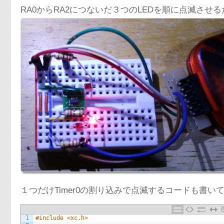
RA0からRA2につないだ３つのLEDを順に点滅さ
１つだけTimer0の割り込みで点滅するコードも書い
1
#include <xc.h>