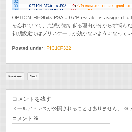
32
33
OPTION_REGbits
.
PSA
=
0
;
//Prescaler is assigned to
34
OPTION_REGbits
.
PS
=
111
;
//1:256
35
OPTION_REGbits
.
T0CS
=
0
;
//TMR0 Clock Source is In
OPTION_REGbits.PSA = 0;//Prescaler is assigned to 
36
INTCONbits
.
GIE
=
1
;
//Global Interrupt Enabled
37
INTCONbits
.
PEIE
=
1
;
//Peripheral Interrupt Enable
を忘れていて、点滅が速すぎる理由が分からず悩ん
38
INTCONbits
.
TMR0IE
=
1
;
//Timer0 Overflow Interrupt
39
INTCONbits
.
TMR0IF
=
0
;
//Timer0 Overflow Interrupt
初期設定ではプリスケーラが効かないようになって
40
41
cnt
=
10
;
42
Posted under:
PIC10F322
43
while
(
1
)
{
44
RA0
=
1
;
45
__delay_ms
(
300
)
;
46
RA1
=
1
;
47
__delay_ms
(
300
)
;
48
RA0
=
0
;
Previous
49
Next
__delay_ms
(
300
)
;
50
RA1
=
0
;
51
__delay_ms
(
300
)
;
52
}
53
}
コメントを残す
メールアドレスが公開されることはありません。
※
コメント
※