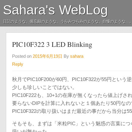
Sahara's WebLog
日記のような、備忘録のような、うらみつらみのような、自慢のような…
PIC10F322 3 LED Blinking
Posted on
2015年6月19日
By
sahara
Reply
秋月でPIC10F200が60円、PIC10F322が55円と
少しも珍しいことではない。
PIC10F222も、10+1の在庫が無くなったら値上げ
要らないDIPを計算に入れないと１個あたり50円なので
PIC10F322の取り扱いはまだ最近の事だから当分は
そもそも、まずは「米粒PIC」という魅惑の言葉につられて
扱いが無かった。