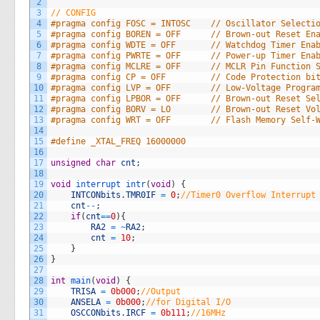
2
3
// CONFIG
4
#pragma config FOSC = INTOSC    // Oscillator Selecti
5
#pragma config BOREN = OFF      // Brown-out Reset En
6
#pragma config WDTE = OFF       // Watchdog Timer Ena
7
#pragma config PWRTE = OFF      // Power-up Timer Ena
8
#pragma config MCLRE = OFF      // MCLR Pin Function 
9
#pragma config CP = OFF         // Code Protection bi
10
#pragma config LVP = OFF        // Low-Voltage Progra
11
#pragma config LPBOR = OFF      // Brown-out Reset Se
12
#pragma config BORV = LO        // Brown-out Reset Vo
13
#pragma config WRT = OFF        // Flash Memory Self-
14
15
#define _XTAL_FREQ 16000000
16
17
unsigned
char
cnt
;
18
19
void
interrupt 
intr
(
void
)
{
20
INTCONbits
.
TMR0IF
=
0
;
//Timer0 Overflow Interrupt
21
cnt
--
;
22
if
(
cnt
==
0
)
{
23
RA2
=
~
RA2
;
24
cnt
=
10
;
25
}
26
}
27
28
int
main
(
void
)
{
29
TRISA
=
0b000
;
//Output
30
ANSELA
=
0b000
;
//for Digital I/O
31
OSCCONbits
.
IRCF
=
0b111
;
//16MHz