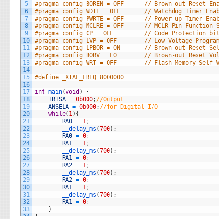
5
#pragma config BOREN = OFF      // Brown-out Reset En
6
#pragma config WDTE = OFF       // Watchdog Timer Ena
7
#pragma config PWRTE = OFF      // Power-up Timer Ena
8
#pragma config MCLRE = OFF      // MCLR Pin Function 
9
#pragma config CP = OFF         // Code Protection bi
10
#pragma config LVP = OFF        // Low-Voltage Progra
11
#pragma config LPBOR = ON       // Brown-out Reset Se
12
#pragma config BORV = LO        // Brown-out Reset Vo
13
#pragma config WRT = OFF        // Flash Memory Self-
14
15
#define _XTAL_FREQ 8000000
16
17
int
main
(
void
)
{
18
TRISA
=
0b000
;
//Output
19
ANSELA
=
0b000
;
//for Digital I/O
20
while
(
1
)
{
21
RA0
=
1
;
22
__delay_ms
(
700
)
;
23
RA0
=
0
;
24
RA1
=
1
;
25
__delay_ms
(
700
)
;
26
RA1
=
0
;
27
RA2
=
1
;
28
__delay_ms
(
700
)
;
29
RA2
=
0
;
30
RA1
=
1
;
31
__delay_ms
(
700
)
;
32
RA1
=
0
;
33
}
34
}