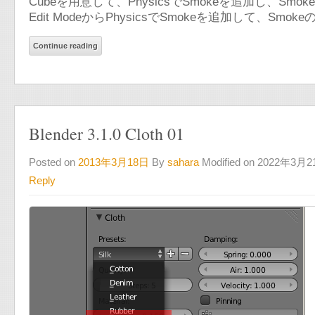
Cubeを用意して、PhysicsでSmokeを追加し、S
Edit ModeからPhysicsでSmokeを追加して、Smo
Continue reading
Blender 3.1.0 Cloth 01
Posted on
2013年3月18日
By
sahara
Modified on 2022年3月
Reply